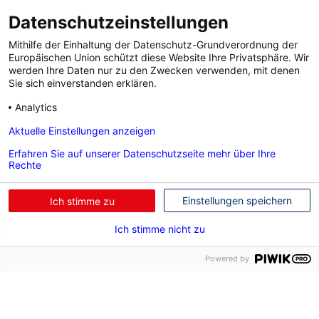
Datenschutzeinstellungen
Mithilfe der Einhaltung der Datenschutz-Grundverordnung der
Europäischen Union schützt diese Website Ihre Privatsphäre. Wir
Wir sind innovativ.
werden Ihre Daten nur zu den Zwecken verwenden, mit denen
Sie sich einverstanden erklären.
____________________
Analytics
Innovation braucht kreative Köpfe! DENZEL ist immer „one
Aktuelle Einstellungen anzeigen
step ahead“ weil wir ständig nach
Verbesserungsmöglichkeiten suchen und von den Besten
Erfahren Sie auf unserer Datenschutzseite mehr über Ihre
Rechte
lernen. Unser DENZEL Lab (Kreativ-Werkstätte) fördert und
prämiert die besten Ideen unserer MitarbeiterInnen und
Einstellungen speichern
Ich stimme zu
setzt diese gemeinsam mit ihnen um.
Ich stimme nicht zu
Powered by
HR Team
Jobs
Change language