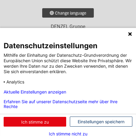
Change language
DENZEL Gruppe
Footer
DENZEL Retail
Menü
Plattner
Datenschutzeinstellungen
Zitta
1
Simscha
Mithilfe der Einhaltung der Datenschutz-Grundverordnung der
Europäischen Union schützt diese Website Ihre Privatsphäre. Wir
werden Ihre Daten nur zu den Zwecken verwenden, mit denen
DENZEL Bank
Footer
Sie sich einverstanden erklären.
DENZEL Immobilien
Menü
Analytics
Denzel Karriere auf Social Media
2
Aktuelle Einstellungen anzeigen
Erfahren Sie auf unserer Datenschutzseite mehr über Ihre
Footer
Rechte
Social
Kontakt
|
Impressum
|
Rechtliche Informationen &
Einstellungen speichern
Footer
Ich stimme zu
Links
Datenschutz
Menü
Ich stimme nicht zu
© by WOLFGANG DENZEL AUTO AG