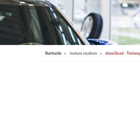
Pfadnavigation
Startseite
matura studium
drive2lead - Train